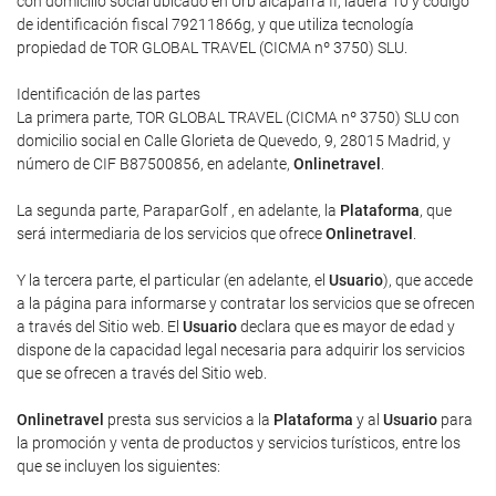
con domicilio social ubicado en Urb alcaparra II, ladera 10 y código
de identificación fiscal 79211866g, y que utiliza tecnología
propiedad de TOR GLOBAL TRAVEL (CICMA nº 3750) SLU.
Identificación de las partes
La primera parte, TOR GLOBAL TRAVEL (CICMA nº 3750) SLU con
domicilio social en Calle Glorieta de Quevedo, 9, 28015 Madrid, y
número de CIF B87500856, en adelante,
Onlinetravel
.
La segunda parte, ParaparGolf , en adelante, la
Plataforma
, que
será intermediaria de los servicios que ofrece
Onlinetravel
.
Y la tercera parte, el particular (en adelante, el
Usuario
), que accede
a la página para informarse y contratar los servicios que se ofrecen
a través del Sitio web. El
Usuario
declara que es mayor de edad y
dispone de la capacidad legal necesaria para adquirir los servicios
que se ofrecen a través del Sitio web.
Onlinetravel
presta sus servicios a la
Plataforma
y al
Usuario
para
la promoción y venta de productos y servicios turísticos, entre los
que se incluyen los siguientes: