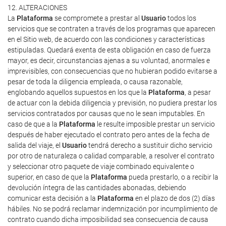
12. ALTERACIONES
La
Plataforma
se compromete a prestar al
Usuario
todos los
servicios que se contraten a través de los programas que aparecen
en el Sitio web, de acuerdo con las condiciones y características
estipuladas. Quedará exenta de esta obligación en caso de fuerza
mayor, es decir, circunstancias ajenas a su voluntad, anormales e
imprevisibles, con consecuencias que no hubieran podido evitarse a
pesar de toda la diligencia empleada, o causa razonable,
englobando aquellos supuestos en los que la
Plataforma
, a pesar
de actuar con la debida diligencia y previsión, no pudiera prestar los
servicios contratados por causas que no le sean imputables. En
caso de que a la
Plataforma
le resulte imposible prestar un servicio
después de haber ejecutado el contrato pero antes de la fecha de
salida del viaje, el
Usuario
tendrá derecho a sustituir dicho servicio
por otro de naturaleza o calidad comparable, a resolver el contrato
y seleccionar otro paquete de viaje combinado equivalente o
superior, en caso de que la
Plataforma
pueda prestarlo, o a recibir la
devolución íntegra de las cantidades abonadas, debiendo
comunicar esta decisión a la
Plataforma
en el plazo de dos (2) días
hábiles. No se podrá reclamar indemnización por incumplimiento de
contrato cuando dicha imposibilidad sea consecuencia de causa