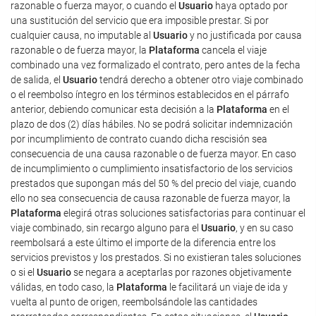
razonable o fuerza mayor, o cuando el
Usuario
haya optado por
una sustitución del servicio que era imposible prestar. Si por
cualquier causa, no imputable al
Usuario
y no justificada por causa
razonable o de fuerza mayor, la
Plataforma
cancela el viaje
combinado una vez formalizado el contrato, pero antes de la fecha
de salida, el
Usuario
tendrá derecho a obtener otro viaje combinado
o el reembolso íntegro en los términos establecidos en el párrafo
anterior, debiendo comunicar esta decisión a la
Plataforma
en el
plazo de dos (2) días hábiles. No se podrá solicitar indemnización
por incumplimiento de contrato cuando dicha rescisión sea
consecuencia de una causa razonable o de fuerza mayor. En caso
de incumplimiento o cumplimiento insatisfactorio de los servicios
prestados que supongan más del 50 % del precio del viaje, cuando
ello no sea consecuencia de causa razonable de fuerza mayor, la
Plataforma
elegirá otras soluciones satisfactorias para continuar el
viaje combinado, sin recargo alguno para el
Usuario
, y en su caso
reembolsará a este último el importe de la diferencia entre los
servicios previstos y los prestados. Si no existieran tales soluciones
o si el
Usuario
se negara a aceptarlas por razones objetivamente
válidas, en todo caso, la
Plataforma
le facilitará un viaje de ida y
vuelta al punto de origen, reembolsándole las cantidades