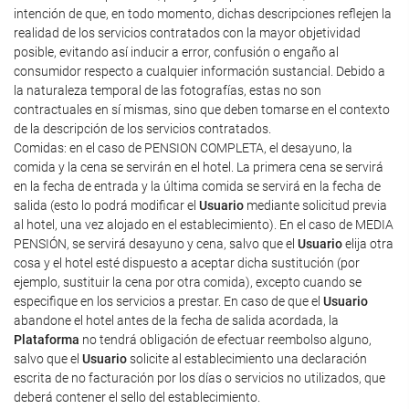
intención de que, en todo momento, dichas descripciones reflejen la
realidad de los servicios contratados con la mayor objetividad
posible, evitando así inducir a error, confusión o engaño al
consumidor respecto a cualquier información sustancial. Debido a
la naturaleza temporal de las fotografías, estas no son
contractuales en sí mismas, sino que deben tomarse en el contexto
de la descripción de los servicios contratados.
Comidas: en el caso de PENSION COMPLETA, el desayuno, la
comida y la cena se servirán en el hotel. La primera cena se servirá
en la fecha de entrada y la última comida se servirá en la fecha de
salida (esto lo podrá modificar el
Usuario
mediante solicitud previa
al hotel, una vez alojado en el establecimiento). En el caso de MEDIA
PENSIÓN, se servirá desayuno y cena, salvo que el
Usuario
elija otra
cosa y el hotel esté dispuesto a aceptar dicha sustitución (por
ejemplo, sustituir la cena por otra comida), excepto cuando se
especifique en los servicios a prestar. En caso de que el
Usuario
abandone el hotel antes de la fecha de salida acordada, la
Plataforma
no tendrá obligación de efectuar reembolso alguno,
salvo que el
Usuario
solicite al establecimiento una declaración
escrita de no facturación por los días o servicios no utilizados, que
deberá contener el sello del establecimiento.