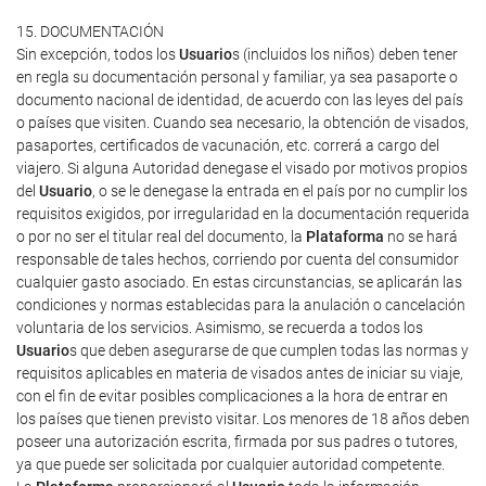
15. DOCUMENTACIÓN
Sin excepción, todos los
Usuario
s (incluidos los niños) deben tener
en regla su documentación personal y familiar, ya sea pasaporte o
documento nacional de identidad, de acuerdo con las leyes del país
o países que visiten. Cuando sea necesario, la obtención de visados,
pasaportes, certificados de vacunación, etc. correrá a cargo del
viajero. Si alguna Autoridad denegase el visado por motivos propios
del
Usuario
, o se le denegase la entrada en el país por no cumplir los
requisitos exigidos, por irregularidad en la documentación requerida
o por no ser el titular real del documento, la
Plataforma
no se hará
responsable de tales hechos, corriendo por cuenta del consumidor
cualquier gasto asociado. En estas circunstancias, se aplicarán las
condiciones y normas establecidas para la anulación o cancelación
voluntaria de los servicios. Asimismo, se recuerda a todos los
Usuario
s que deben asegurarse de que cumplen todas las normas y
requisitos aplicables en materia de visados antes de iniciar su viaje,
con el fin de evitar posibles complicaciones a la hora de entrar en
los países que tienen previsto visitar. Los menores de 18 años deben
poseer una autorización escrita, firmada por sus padres o tutores,
ya que puede ser solicitada por cualquier autoridad competente.