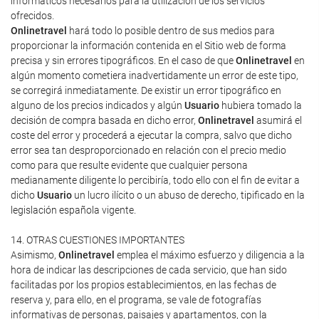
informáticos necesarios para la utilización de los servicios
ofrecidos.
Onlinetravel
hará todo lo posible dentro de sus medios para
proporcionar la información contenida en el Sitio web de forma
precisa y sin errores tipográficos. En el caso de que
Onlinetravel
en
algún momento cometiera inadvertidamente un error de este tipo,
se corregirá inmediatamente. De existir un error tipográfico en
alguno de los precios indicados y algún
Usuario
hubiera tomado la
decisión de compra basada en dicho error,
Onlinetravel
asumirá el
coste del error y procederá a ejecutar la compra, salvo que dicho
error sea tan desproporcionado en relación con el precio medio
como para que resulte evidente que cualquier persona
medianamente diligente lo percibiría, todo ello con el fin de evitar a
dicho
Usuario
un lucro ilícito o un abuso de derecho, tipificado en la
legislación española vigente.
14. OTRAS CUESTIONES IMPORTANTES
Asimismo,
Onlinetravel
emplea el máximo esfuerzo y diligencia a la
hora de indicar las descripciones de cada servicio, que han sido
facilitadas por los propios establecimientos, en las fechas de
reserva y, para ello, en el programa, se vale de fotografías
informativas de personas, paisajes y apartamentos, con la