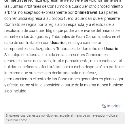
Onlinetravel
rechaza expresamente someterse voluntariamente a
las Juntas Arbitrales de Consumo o a cualquier otro procedimiento
arbitral no aceptado expresamente por
Onlinetravel
. Las partes,
con renuncia expresa a su propio fuero, acuerdan que el presente
Contrato se regirá por la legislación española, y a efectos de la
resolución de cualquier litigio que pudiera derivarse del mismo, se
someten a los Juzgados y Tribunales de Gran Canaria, salvo en el
caso de contratación con
Usuario
s, en cuyo caso serán
competentes los Juzgados y Tribunales del domicilio del
Usuario
.
Si cualquier cláusula incluida en las presentes Condiciones
generales fuese declarada, total o parcialmente, nula o ineficaz, tal
nulidad o ineficacia afectará tan solo a dicha disposición o parte de
la misma que hubiese sido declarada nula o ineficaz,
permaneciendo el resto de las Condiciones generales en pleno vigor
y efecto, como si tal disposición o parte de la misma nunca hubiese
sido incluida.
Imprimir
Si quieres guardar estas condiciones, accede al menú de tu navegador y clica en
"Guardar como..."