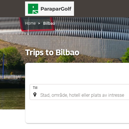
Home
Bilbao
Trips to Bilbao
.
Till