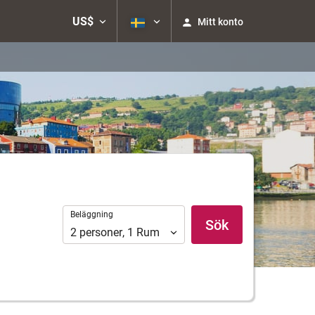
US$
Mitt konto
Beläggning
Beläggning
Sök
2
personer
,
1
Rum