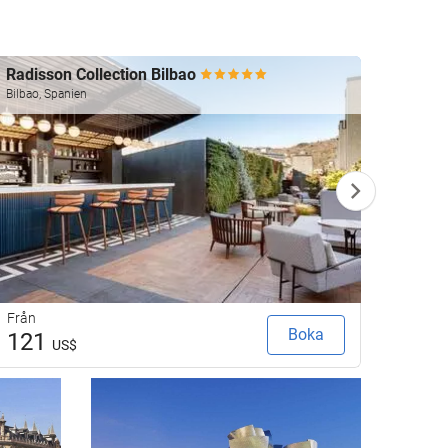
Radisson Collection Bilbao
The A
Bilbao, Spanien
Bilbao,
Från
Från
Boka
121
16
US$