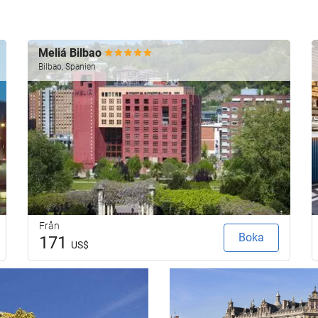
Meliá Bilbao
Bilbao, Spanien
Från
Boka
171
US$