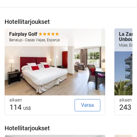
Hotellitarjoukset
Fairplay Golf
La Zamb
Unbound
Benalup - Casas Viejas, Espanja
Mijas, Espa
alkaen
alkaen
Varaa
114
243
US$
U
Hotellitarjoukset