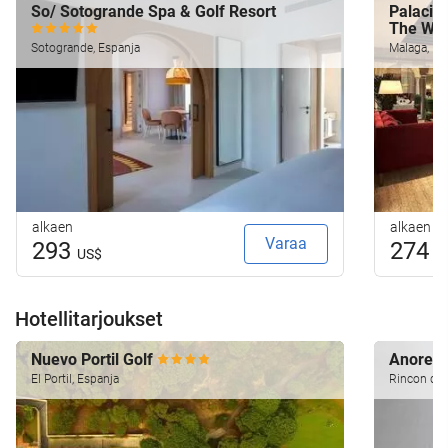
So/ Sotogrande Spa & Golf Resort
Palacio 
The Wo
Sotogrande, Espanja
Malaga, Es
alkaen
alkaen
Varaa
293
274
US$
U
Hotellitarjoukset
Nuevo Portil Golf
Anoreta
El Portil, Espanja
Rincon de l