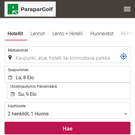
Hotellit
Lennot
Lento + Hotelli
Huoneistot
Hiihto
.
Matkakohde
.
Saapuminen
Uloskirjautumis Päivämäärä
Käyttöaste
Käyttöaste
2
henkilöt
,
1
Huone
Hae