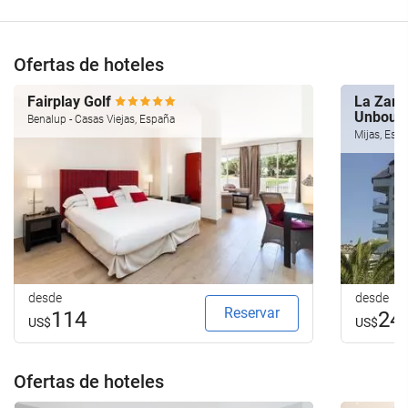
Ofertas de hoteles
Fairplay Golf
La Zamb
Unbound
Benalup - Casas Viejas, España
Mijas, Esp
desde
desde
Reservar
114
24
US$
US$
Ofertas de hoteles