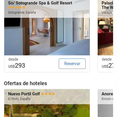
So/ Sotogrande Spa & Golf Resort
Palacio 
The Wo
Sotogrande, España
Málaga, Es
desde
desde
Reservar
293
27
US$
US$
Ofertas de hoteles
Nuevo Portil Golf
Anoreta
El Portil, España
Rincón de l