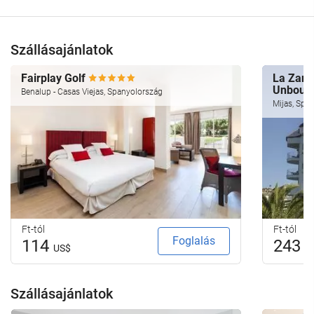
Szállásajánlatok
Fairplay Golf
La Zamb
Unbound
Benalup - Casas Viejas, Spanyolország
Mijas, Spa
Ft-tól
Ft-tól
Foglalás
114
243
US$
U
Szállásajánlatok