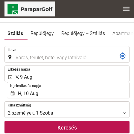
Szállás
Repülőjegy
Repülőjegy + Szállás
Apartman
.
Hova
.
Érkezés napja
Kijelentkezés napja
Kihasználtság
Kihasználtság
2
személyek
,
1
Szoba
Keresés