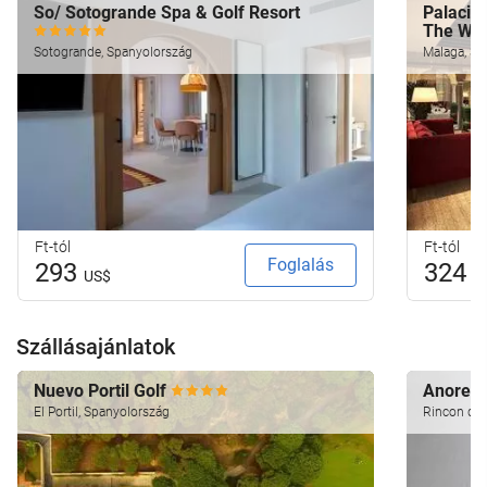
So/ Sotogrande Spa & Golf Resort
Palacio 
The Wo
Sotogrande, Spanyolország
Malaga, Sp
Ft-tól
Ft-tól
Foglalás
293
324
US$
U
Szállásajánlatok
Nuevo Portil Golf
Anoreta
El Portil, Spanyolország
Rincon de 